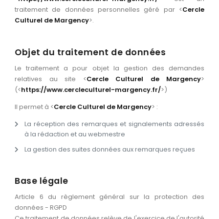
traitement de données personnelles géré par <
Cercle
Culturel de Margency
>.
Objet du traitement de données
Le traitement a pour objet la gestion des demandes
relatives au site <
Cercle Culturel de Margency
>
(<
https://www.cercleculturel-margency.fr/
>)
Il permet à <
Cercle Culturel de Margency
> :
La réception des remarques et signalements adressés
à la rédaction et au webmestre
La gestion des suites données aux remarques reçues
Base légale
Article 6 du règlement général sur la protection des
données - RGPD
Ce traitement de données relève de l'exercice de l'autorité