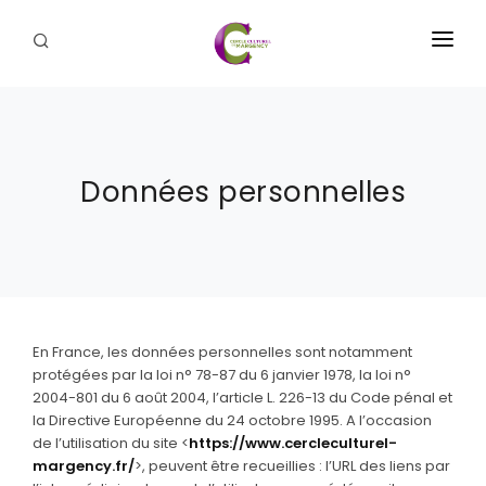
ATELIER DE PASTEL
LE CERCLE CULTUREL
Données personnelles
SALON DES ARTS
ATELIER D'AQUARELLE
ATELIER DE CÉRAMIQUE
PATRIMOINE & GÉNÉALOGIE
En France, les données personnelles sont notamment
protégées par la loi n° 78-87 du 6 janvier 1978, la loi n°
PARTENAIRES
2004-801 du 6 août 2004, l’article L. 226-13 du Code pénal et
la Directive Européenne du 24 octobre 1995. A l’occasion
ACTUALITÉS
de l’utilisation du site <
https://www.cercleculturel-
margency.fr/
>, peuvent être recueillies : l’URL des liens par
CONTACT