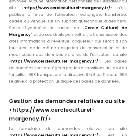
envoyée. Aucune information personnelle de l’utilisateur du
site <
https://www.cercleculturel-margency.fr/
> n’est
publiée à l’insu de l’utilisateur, échangée, transférée,
cédée ou vendue sur un support quelconque à des tiers.
Seule l’hypothèse du rachat de <
Cercle Culturel de
Margency
> et de ses droits permettrait la transmission des
dites informations à l’éventuel acquéreur qui serait à son
tour tenu de la même obligation de conservation et de
modification des données vis à vis de l’utilisateur du site
<
https://www.cercleculturel-margency.fr/
>. Les bases
de données sont protégées par les dispositions de la loi du
1er juillet 1998 transposant la directive 96/9 du 11 mars 1996
relative à la protection juridique des bases de données.
Gestion des demandes relatives au site
<
https://www.cercleculturel-
margency.fr/
>
Le formulaire de demandes relatives au site
<
https://www.cercleculturel-margency.fr/
> est un